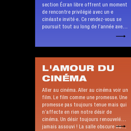
section Écran libre offrent un moment
de rencontre privilégié avec un·e
cinéaste invité·e. Ce rendez-vous se
poursuit tout au long de l’année avec
des projections mensuelles au Ciné
104.
L'AMOUR DU
CINÉMA
Aller au cinéma. Aller au cinéma voir un
film. Le film comme une promesse. Une
promesse pas toujours tenue mais qui
n’affecte en rien notre désir de
cinéma. Un désir toujours renouvelé…
jamais assouvi ! La salle obscure nous