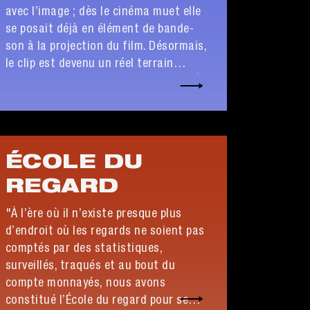
venir.
avec l’image ; dès le cinéma muet elle
se posait déjà en élément de bande-
son à la projection du film. Désormais,
le clip est devenu un réel terrain
d’explorations cinématographiques. À
l’époque du scopitone, en l’échange
d’une pièce de monnaie, le client était
invité à sélectionner parmi une
vingtaine de titres le petit film qu'il
ÉCOLE DU
souhaitait visionner et entendre. Ce
REGARD
soir, pas besoin de monnaie et place
aux grands films ! La sélection qui va
"À l’ère où il n’existe presque plus
suivre va vous emmener dans des lieux
d’endroit où les regards ne soient pas
magiques aux ambiances éclectiques...
comptés par des statistiques,
surveillés, traqués et au bout du
compte monnayés, nous avons
constitué l’École du regard pour se