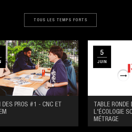
TOUS LES TEMPS FORTS
5
N
JUIN
 DES PROS #1 - CNC ET
TABLE RONDE 
EM
L'ÉCOLOGIE S
MÉTRAGE