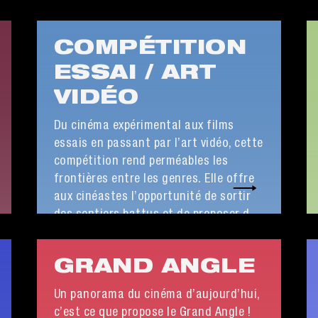
COMPÉTITION
ESSAI / ART
VIDÉO
Du cinéma expérimental aux films
essais en passant par l’art vidéo, cette
compétition rend perméables les
frontières entre les genres. Elle offre
aux cinéastes l’opportunité de sortir
des sentiers battus et de proposer des
formes hybrides. Chaque film est une
expérience inédite qui redéfinit les
GRAND ANGLE
codes du cinéma, et dont on ressort
transformé·e.
Un panorama du cinéma d’aujourd’hui,
c’est ce que propose le Grand Angle !