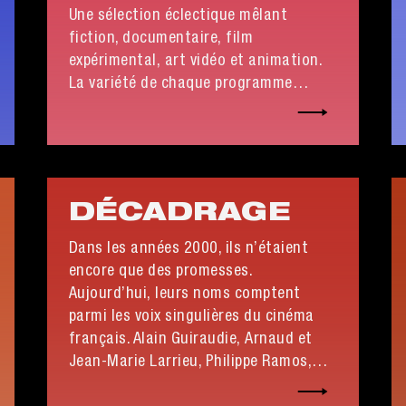
Une sélection éclectique mêlant
fiction, documentaire, film
expérimental, art vidéo et animation.
La variété de chaque programme
donne lieu à des dialogues inédits
entre ces films et nous invite à élargir
nos horizons cinématographiques.
DÉCADRAGE
Dans les années 2000, ils n’étaient
encore que des promesses.
Aujourd’hui, leurs noms comptent
parmi les voix singulières du cinéma
français. Alain Guiraudie, Arnaud et
Jean-Marie Larrieu, Philippe Ramos,
Yves Caumon, Alejandra Rojo : autant