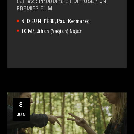
PJP #2 : PRODUIRE ET DIFFUSER UN
PREMIER FILM
NI DIEU NI PÈRE
, Paul Kermarec
10 M²
, Jihan (Yaqian) Najar
8
JUIN