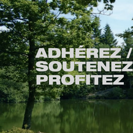
ADHÉREZ /
SOUTENEZ
PROFITEZ