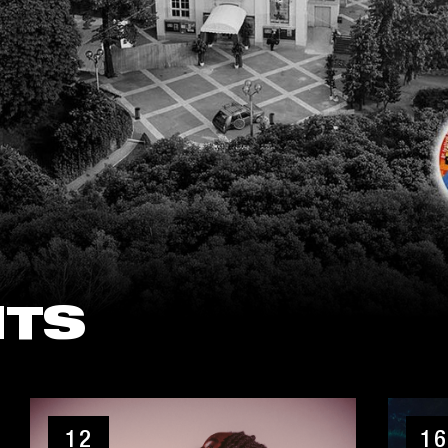
NTS
12
16