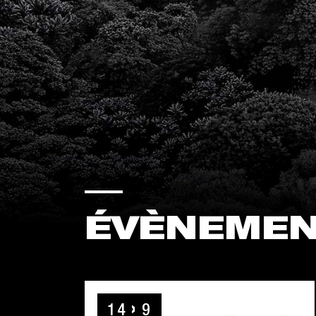
ÉVÈNEME
14
9