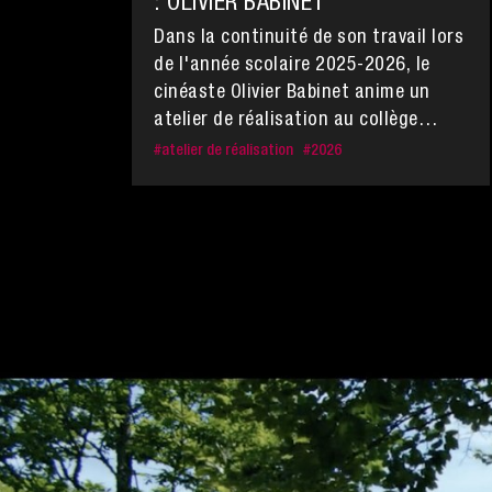
: OLIVIER BABINET
Dans la continuité de son travail lors
de l'année scolaire 2025-2026, le
cinéaste Olivier Babinet anime un
atelier de réalisation au collège
Claude Debussy à Aulnay-Sous-Bois.
#
atelier de réalisation
#
2026