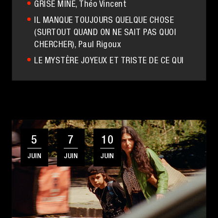
GRISE MINE
, Théo Vincent
IL MANQUE TOUJOURS QUELQUE CHOSE
(SURTOUT QUAND ON NE SAIT PAS QUOI
CHERCHER)
, Paul Rigoux
LE MYSTÈRE JOYEUX ET TRISTE DE CE QUI
ARRIVE ET PART
, Iris Chassaigne
ZOOTROPE
, Hector Héritier
5
7
10
JUIN
JUIN
JUIN