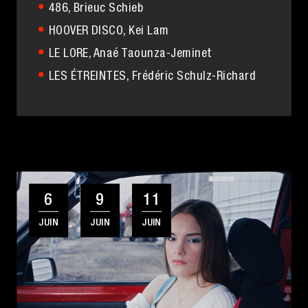
486
, Brieuc Schieb
HOOVER DISCO
, Kei Lam
LE LORE
, Anaé Taounza-Jeminet
LES ÉTREINTES
, Frédéric Schulz-Richard
6
9
11
JUIN
JUIN
JUIN