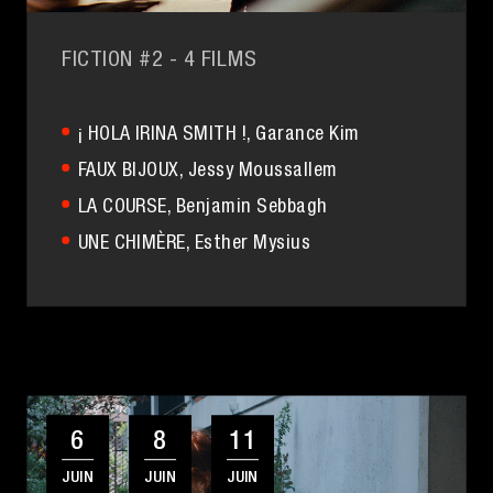
FICTION #2
- 4 FILMS
¡ HOLA IRINA SMITH !
, Garance Kim
FAUX BIJOUX
, Jessy Moussallem
LA COURSE
, Benjamin Sebbagh
UNE CHIMÈRE
, Esther Mysius
6
8
11
JUIN
JUIN
JUIN