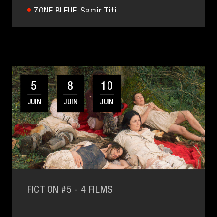
ZONE BLEUE
, Samir Titi
5
8
10
JUIN
JUIN
JUIN
FICTION #5
- 4 FILMS