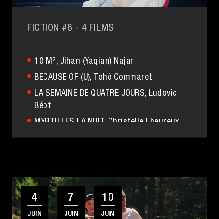
FICTION #6
- 4 FILMS
10 M²
, Jihan (Yaqian) Najar
BECAUSE OF (U)
, Tohé Commaret
LA SEMAINE DE QUATRE JOURS
, Ludovic
Béot
MYRTILLES LA NUIT
, Christelle Lheureux
4
7
10
JUIN
JUIN
JUIN