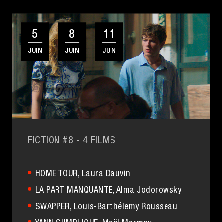
5
8
11
JUIN
JUIN
JUIN
FICTION #8
- 4 FILMS
HOME TOUR
, Laura Dauvin
LA PART MANQUANTE
, Alma Jodorowsky
SWAPPER
, Louis-Barthélemy Rousseau