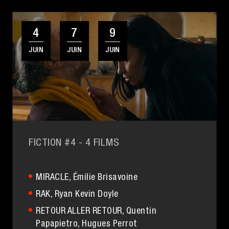
4
7
9
JUIN
JUIN
JUIN
FICTION #4
- 4 FILMS
MIRACLE
, Émilie Brisavoine
RAK
, Ryan Kevin Doyle
RETOUR ALLER RETOUR
, Quentin
Papapietro,
Hugues Perrot