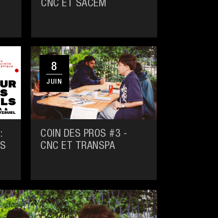
CNC ET SACEM
8
JUIN
:
COIN DES PROS #3 -
ES
CNC ET TRANSPA