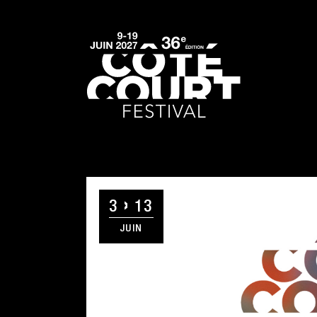
3
13
JUIN