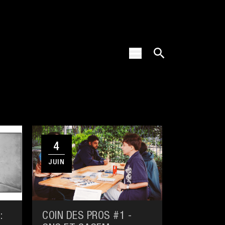
4
JUIN
:
COIN DES PROS #1 -