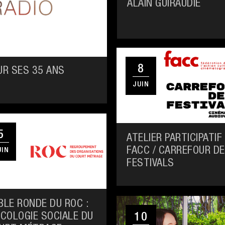
ALAIN GUIRAUDIE
8
UR SES 35 ANS
JUIN
5
ATELIER PARTICIPATIF 
FACC / CARREFOUR D
UIN
FESTIVALS
BLE RONDE DU ROC :
ÉCOLOGIE SOCIALE DU
10