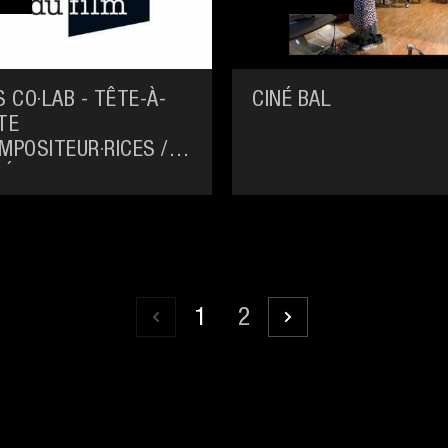
S CO·LAB - TÊTE-À-
CINÉ BAL
TE
MPOSITEUR·RICES /
NÉASTES
1
2