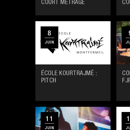
COURT MÉTRAGE
CO
8
JUIN
J
ÉCOLE KOURTRAJMÉ :
CO
PITCH
FJ
11
JUIN
J