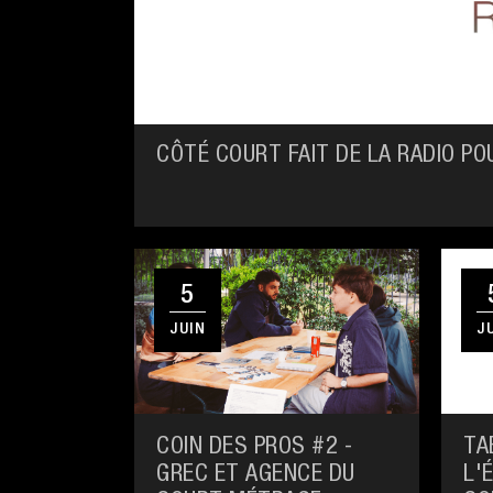
CÔTÉ COURT FAIT DE LA RADIO PO
5
JUIN
J
COIN DES PROS #2 -
TA
GREC ET AGENCE DU
L'