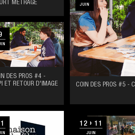
URT MÉTRAGE
JUIN
9
UIN
IN DES PROS #4 -
PI ET RETOUR D'IMAGE
COIN DES PROS #5 - 
11
12
11
UIN
JUIN