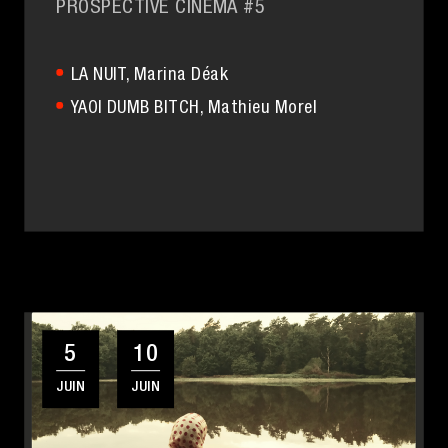
PROSPECTIVE CINÉMA #5
LA NUIT
, Marina Déak
YAOI DUMB BITCH
, Mathieu Morel
5
10
JUIN
JUIN