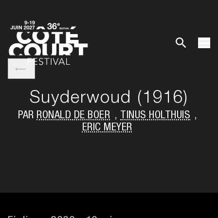
Suyderwoud (1916)
PAR
RONALD DE BOER
,
TINUS HOLTHUIS
,
ERIC MEYER