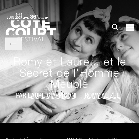
Romy et Laure... et le
Secret de l'Homme
Meuble
PAR
LAURE GIAPPICONI
,
ROMY ALIZÉE