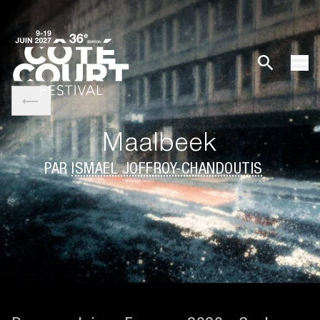
Maalbeek
PAR
ISMAEL JOFFROY-CHANDOUTIS