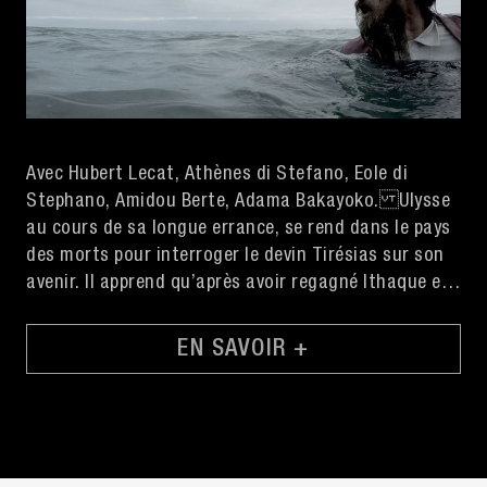
Avec Hubert Lecat, Athènes di Stefano, Eole di
Stephano, Amidou Berte, Adama Bakayoko. Ulysse
au cours de sa longue errance, se rend dans le pays
des morts pour interroger le devin Tirésias sur son
avenir. Il apprend qu’après avoir regagné Ithaque et
tué tous les prétendants, il devra repartir avec sa
bonne rame vers des pays où n’existe pas la mer. Il
EN SAVOIR +
devra aller aussi loin que possible jusqu'à ce que des
gens croisant sa route, ne reconnaissent plus l’outil
qu’il porte. C’est alors que son épopée sera
totalement accomplie. Sol Suffern-Quirno et
Rudolf di Stefano vivent et travaillent à Montreuil