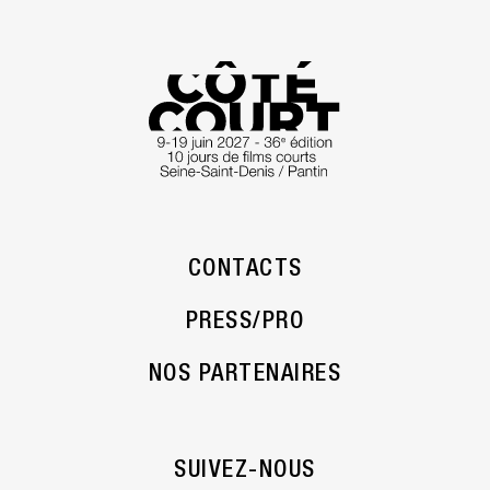
depuis 18 ans. En 2001, ils créent avec d’autres,
l’aapm, unité de production et le Dojo cinéma unité
de réalisation cinématographique, qu’ils
développent et animent pendant plusieurs années.
Dans ce cadre, ils coréalisent collectivement une
vingtaine de films courts, moyens et longs. Depuis
2009 ils continuent ensemble le travail
cinématographique, Nos yeux se sont ouverts sur la
parole de Jean-Marie Straub, est le premier film de
cette nouvelle étape. Entre 2010 et 2016, ils
CONTACTS
réalisent plusieurs films dont Vies parallèles qui
résulte d’une rencontre improbable entre l’écriture
PRESS/PRO
de Jean-Jacques Rousseau, et celles de Christian
Prigent et de Tarkos.
NOS PARTENAIRES
SUIVEZ-NOUS