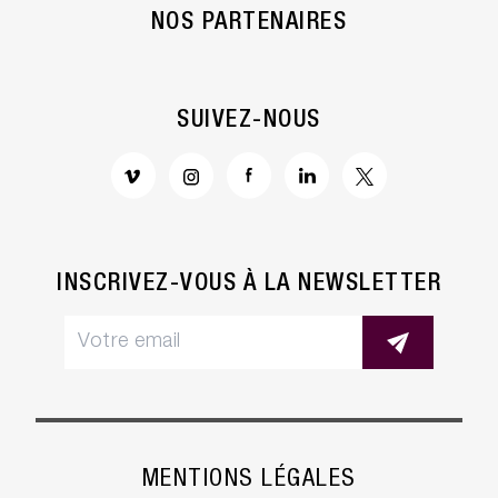
NOS PARTENAIRES
SUIVEZ-NOUS
INSCRIVEZ-VOUS À LA NEWSLETTER
ramétrage
e vos Cookies
 utilisons des cookies sur le site Côté Court. En continuant
MENTIONS LÉGALES
e navigation sur le site, vous avez la possibilité d'accepter