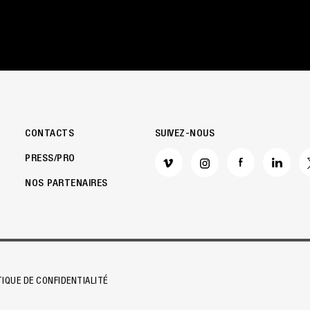
CONTACTS
SUIVEZ-NOUS
PRESS/PRO
NOS PARTENAIRES
alisez vos Options
TIQUE DE CONFIDENTIALITÉ
 vos paramètres de confidentialité, en garantissant 