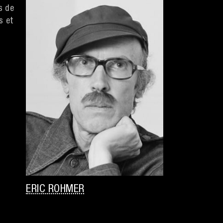
s de
s et
ERIC ROHMER