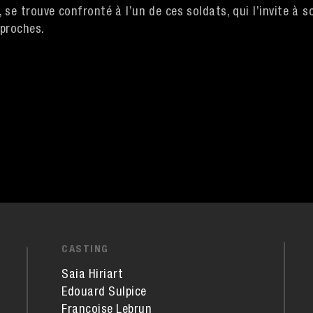
se trouve confronté à l’un de ces soldats, qui l’invite à so
 proches.
CASTING
Saia Hiriart
Edouard Sulpice
Françoise Lebrun