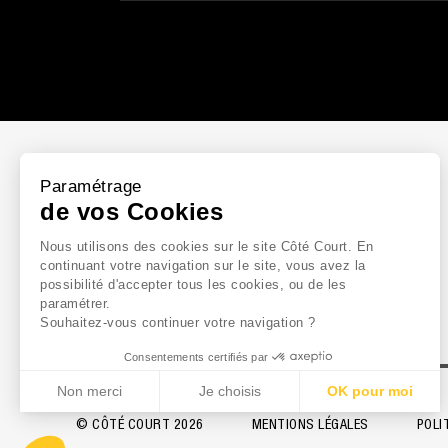
Paramétrage
de vos Cookies
Nous utilisons des cookies sur le site Côté Court. En
continuant votre navigation sur le site, vous avez la
possibilité d'accepter tous les cookies, ou de les
paramétrer.
Souhaitez-vous continuer votre navigation ?
Consentements certifiés par
Non merci
Je choisis
OK pour moi
Axeptio consent
Plateforme de Gestion du Consentement : Personn
© CÔTÉ COURT
2026
MENTIONS LÉGALES
POLI