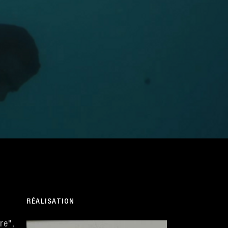
RÉALISATION
re",