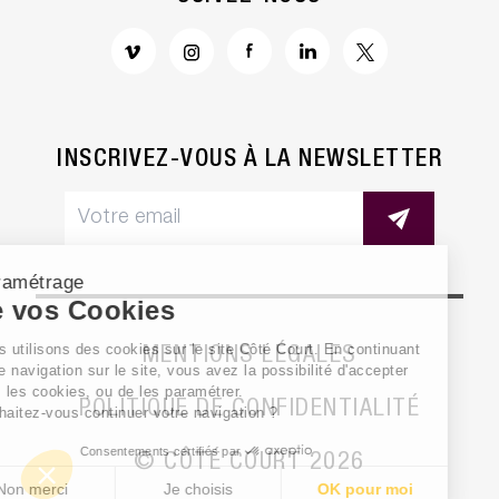
INSCRIVEZ-VOUS À LA NEWSLETTER
Paramétrage
de vos Cookies
Nous utilisons des cookies sur le site Côté Court. En continuant
MENTIONS LÉGALES
votre navigation sur le site, vous avez la possibilité d'accepter
tous les cookies, ou de les paramétrer.
POLITIQUE DE CONFIDENTIALITÉ
Souhaitez-vous continuer votre navigation ?
Consentements certifiés par
© CÔTÉ COURT
2026
Non merci
Je choisis
OK pour moi