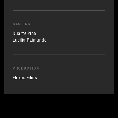
CASTING
Duarte Pina
Lucilia Raimundo
PRODUCTION
Fluxus Films