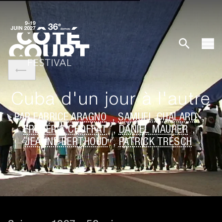
Cuba d'un jour à l'autre
PAR
FABRICE ARAGNO
,
SAMUEL CHALARD
,
FRÉDÉRIC CHOFFAT
,
DANIEL MAURER
,
JEANNE BERTHOUD
,
PATRICK TRESCH