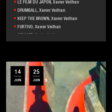
LE FILM DU JAPON
, Xavier Veilhan
DRUMBALL
, Xavier Veilhan
KEEP THE BROWN
, Xavier Veilhan
FURTIVO
, Xavier Veilhan
CRUISER
, Xavier Veilhan
RADIATOR
, Xavier Veilhan
L' AFFAIRE DREYFUS
, Georges Méliès
LE SABOTIER DU VAL DE LOIRE
, Jacques
Demy
14
25
JUIN
JUIN