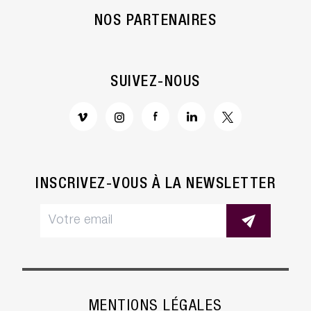
NOS PARTENAIRES
SUIVEZ-NOUS
INSCRIVEZ-VOUS À LA NEWSLETTER
étrage
vos Cookies
lisons des cookies sur le site Côté Court. En continuant
MENTIONS LÉGALES